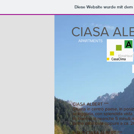
Diese Website wurde mit de
CIASA AL
APARTMENTS
CIASA ALBERT ***
Situata in centro paese, in posiz
soleggiata, con splendida vista
In inverno in neanche 5 minuti a
prima cabinovia oppure a ca. 20
HAUS CIASA ALBERT ***