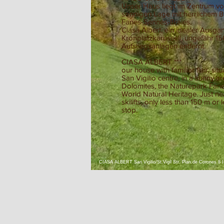
Unser Haus liegt im Zentrum von 
sonnigen Lage mit herrlichem B
Fanes-Sennes-Braies.
Ciasa Albert, ein idealer Ausg
Kronplatzkarussell, ungefähr 1
Aufstiegsanlagen entfernt.
CIASA ALBERT ***
our house with familiar flair, sit
San Vigilio centre, in a sunny ar
Dolomites, the Naturepark Fan
World Natural Heritage. Just nea
skilifts, only less than 150 m or
stop.
CIASA ALBERT San Vigilio/St.Vigil Str. Plan de Corones