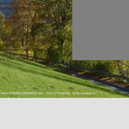
St.Vigil, in einer ruhigen,
lick auf den Naturpark
angspunkt für den berühmten
50 mt von den
uated in a quiet part of the
ea with exquisite view of the
es-Sennes-Braies Unesco
rby there are the first
 less than 20 m to the skibus
 8 I-39030 MAREBBE/ENNEBERG (BZ) - P.Iva: 02700340215 -
info@ciasaalbert.it