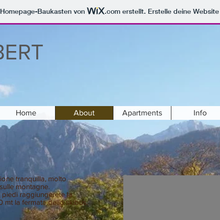
m Homepage-Baukasten von
.com
erstellt. Erstelle deine Websit
BERT
Home
About
Apartments
Info
ione tranquilla, molto
 sulle montagne.
 piedi raggiungerete la
 mt la fermata dello skibus.